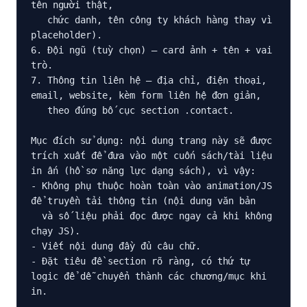
tên người thật,

   chức danh, tên công ty khách hàng thay vì 
placeholder).

6. Đội ngũ (tuỳ chọn) — card ảnh + tên + vai 
trò.

7. Thông tin liên hệ — địa chỉ, điện thoại, 
email, website, kèm form liên hệ đơn giản,

   theo đúng bố cục section .contact.

Mục đích sử dụng: nội dung trang này sẽ được 
trích xuất để đưa vào một cuốn sách/tài liệu

in ấn (hồ sơ năng lực dạng sách), vì vậy:

- Không phụ thuộc hoàn toàn vào animation/JS 
để truyền tải thông tin (nội dung văn bản

  và số liệu phải đọc được ngay cả khi không 
chạy JS).

- Viết nội dung đầy đủ câu chữ.

- Đặt tiêu đề section rõ ràng, có thứ tự 
logic để dễ chuyển thành các chương/mục khi 
in.
