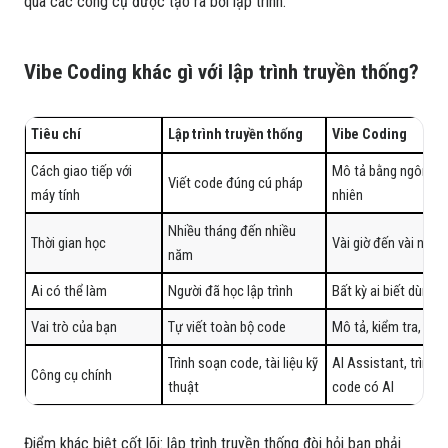
qua các công cụ được tạo ra bởi lập trình.
Vibe Coding khác gì với lập trình truyền thống?
Tiêu chí
Lập trình truyền thống
Vibe Coding
Cách giao tiếp với
Mô tả bằng ngôn ng
Viết code đúng cú pháp
máy tính
nhiên
Nhiều tháng đến nhiều
Thời gian học
Vài giờ đến vài ngày
năm
Ai có thể làm
Người đã học lập trình
Bất kỳ ai biết dùng 
Vai trò của bạn
Tự viết toàn bộ code
Mô tả, kiểm tra, tinh
Trình soạn code, tài liệu kỹ
AI Assistant, trình 
Công cụ chính
thuật
code có AI
Điểm khác biệt cốt lõi: lập trình truyền thống đòi hỏi bạn phải