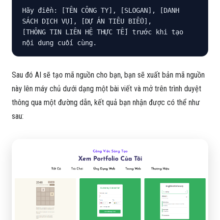
Hãy điền: [TÊN CÔNG TY], [SLOGAN], [DANH 
SÁCH DỊCH VỤ], [DỰ ÁN TIÊU BIỂU],

[THÔNG TIN LIÊN HỆ THỰC TẾ] trước khi tạo 
nội dung cuối cùng.
Sau đó AI sẽ tạo mã nguồn cho bạn, bạn sẽ xuất bản mã nguồn
này lên máy chủ dưới dạng một bài viết và mở trên trình duyệt
thông qua một đường dẫn, kết quả bạn nhận được có thể như
sau: