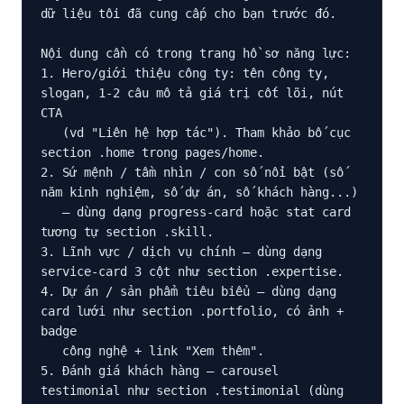
dữ liệu tôi đã cung cấp cho bạn trước đó.

Nội dung cần có trong trang hồ sơ năng lực:

1. Hero/giới thiệu công ty: tên công ty, 
slogan, 1-2 câu mô tả giá trị cốt lõi, nút 
CTA

   (vd "Liên hệ hợp tác"). Tham khảo bố cục 
section .home trong pages/home.

2. Sứ mệnh / tầm nhìn / con số nổi bật (số 
năm kinh nghiệm, số dự án, số khách hàng...)

   — dùng dạng progress-card hoặc stat card 
tương tự section .skill.

3. Lĩnh vực / dịch vụ chính — dùng dạng 
service-card 3 cột như section .expertise.

4. Dự án / sản phẩm tiêu biểu — dùng dạng 
card lưới như section .portfolio, có ảnh + 
badge

   công nghệ + link "Xem thêm".

5. Đánh giá khách hàng — carousel 
testimonial như section .testimonial (dùng 