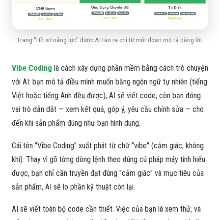
Trang "Hồ sơ năng lực" được AI tạo ra chỉ từ một đoạn mô tả bằng lời.
Vibe Coding
là cách xây dựng phần mềm bằng cách trò chuyện
với AI: bạn mô tả điều mình muốn bằng ngôn ngữ tự nhiên (tiếng
Việt hoặc tiếng Anh đều được), AI sẽ viết code, còn bạn đóng
vai trò dẫn dắt — xem kết quả, góp ý, yêu cầu chỉnh sửa — cho
đến khi sản phẩm đúng như bạn hình dung.
Cái tên "Vibe Coding" xuất phát từ chữ "vibe" (cảm giác, không
khí). Thay vì gõ từng dòng lệnh theo đúng cú pháp máy tính hiểu
được, bạn chỉ cần truyền đạt đúng "cảm giác" và mục tiêu của
sản phẩm, AI sẽ lo phần kỹ thuật còn lại.
AI sẽ viết toàn bộ code cần thiết. Việc của bạn là xem thử, và