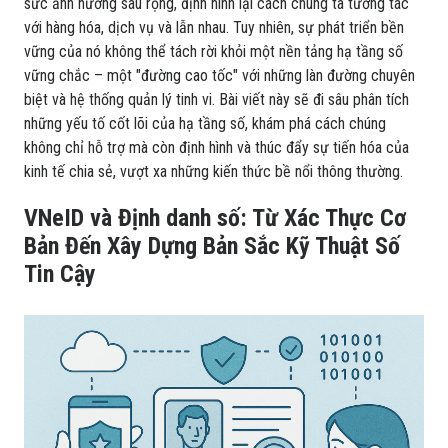
sức ảnh hưởng sâu rộng, định hình lại cách chúng ta tương tác
với hàng hóa, dịch vụ và lẫn nhau. Tuy nhiên, sự phát triển bền
vững của nó không thể tách rời khỏi một nền tảng hạ tầng số
vững chắc – một "đường cao tốc" với những làn đường chuyên
biệt và hệ thống quản lý tinh vi. Bài viết này sẽ đi sâu phân tích
những yếu tố cốt lõi của hạ tầng số, khám phá cách chúng
không chỉ hỗ trợ mà còn định hình và thúc đẩy sự tiến hóa của
kinh tế chia sẻ, vượt xa những kiến thức bề nổi thông thường.
VNeID và Định danh số: Từ Xác Thực Cơ
Bản Đến Xây Dựng Bản Sắc Kỹ Thuật Số
Tin Cậy