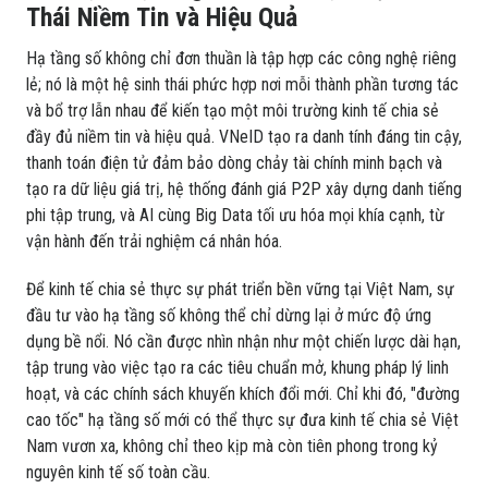
Thái Niềm Tin và Hiệu Quả
Hạ tầng số không chỉ đơn thuần là tập hợp các công nghệ riêng
lẻ; nó là một hệ sinh thái phức hợp nơi mỗi thành phần tương tác
và bổ trợ lẫn nhau để kiến tạo một môi trường kinh tế chia sẻ
đầy đủ niềm tin và hiệu quả. VNeID tạo ra danh tính đáng tin cậy,
thanh toán điện tử đảm bảo dòng chảy tài chính minh bạch và
tạo ra dữ liệu giá trị, hệ thống đánh giá P2P xây dựng danh tiếng
phi tập trung, và AI cùng Big Data tối ưu hóa mọi khía cạnh, từ
vận hành đến trải nghiệm cá nhân hóa.
Để kinh tế chia sẻ thực sự phát triển bền vững tại Việt Nam, sự
đầu tư vào hạ tầng số không thể chỉ dừng lại ở mức độ ứng
dụng bề nổi. Nó cần được nhìn nhận như một chiến lược dài hạn,
tập trung vào việc tạo ra các tiêu chuẩn mở, khung pháp lý linh
hoạt, và các chính sách khuyến khích đổi mới. Chỉ khi đó, "đường
cao tốc" hạ tầng số mới có thể thực sự đưa kinh tế chia sẻ Việt
Nam vươn xa, không chỉ theo kịp mà còn tiên phong trong kỷ
nguyên kinh tế số toàn cầu.