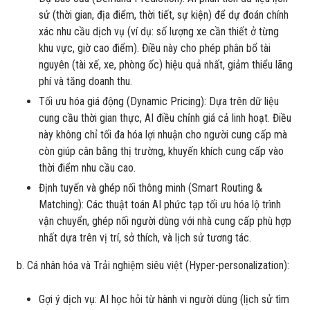
sử (thời gian, địa điểm, thời tiết, sự kiện) để dự đoán chính
xác nhu cầu dịch vụ (ví dụ: số lượng xe cần thiết ở từng
khu vực, giờ cao điểm). Điều này cho phép phân bổ tài
nguyên (tài xế, xe, phòng ốc) hiệu quả nhất, giảm thiểu lãng
phí và tăng doanh thu.
Tối ưu hóa giá động (Dynamic Pricing): Dựa trên dữ liệu
cung cầu thời gian thực, AI điều chỉnh giá cả linh hoạt. Điều
này không chỉ tối đa hóa lợi nhuận cho người cung cấp mà
còn giúp cân bằng thị trường, khuyến khích cung cấp vào
thời điểm nhu cầu cao.
Định tuyến và ghép nối thông minh (Smart Routing &
Matching): Các thuật toán AI phức tạp tối ưu hóa lộ trình
vận chuyển, ghép nối người dùng với nhà cung cấp phù hợp
nhất dựa trên vị trí, sở thích, và lịch sử tương tác.
b. Cá nhân hóa và Trải nghiệm siêu việt (Hyper-personalization):
Gợi ý dịch vụ: AI học hỏi từ hành vi người dùng (lịch sử tìm