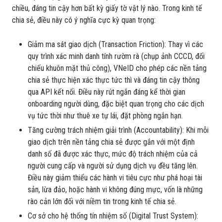
chiều, đáng tin cậy hơn bất kỳ giấy tờ vật lý nào. Trong kinh tế
chia sẻ, điều này có ý nghĩa cực kỳ quan trọng:
Giảm ma sát giao dịch (Transaction Friction): Thay vì các
quy trình xác minh danh tính rườm rà (chụp ảnh CCCD, đối
chiếu khuôn mặt thủ công), VNeID cho phép các nền tảng
chia sẻ thực hiện xác thực tức thì và đáng tin cậy thông
qua API kết nối. Điều này rút ngắn đáng kể thời gian
onboarding người dùng, đặc biệt quan trọng cho các dịch
vụ tức thời như thuê xe tự lái, đặt phòng ngắn hạn.
Tăng cường trách nhiệm giải trình (Accountability): Khi mỗi
giao dịch trên nền tảng chia sẻ được gắn với một định
danh số đã được xác thực, mức độ trách nhiệm của cả
người cung cấp và người sử dụng dịch vụ đều tăng lên.
Điều này giảm thiểu các hành vi tiêu cực như phá hoại tài
sản, lừa đảo, hoặc hành vi không đúng mực, vốn là những
rào cản lớn đối với niềm tin trong kinh tế chia sẻ.
Cơ sở cho hệ thống tín nhiệm số (Digital Trust System):