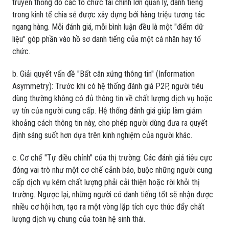
truyền thống do các tổ chức tài chính lớn quản lý, danh tiếng
trong kinh tế chia sẻ được xây dựng bởi hàng triệu tương tác
ngang hàng. Mỗi đánh giá, mỗi bình luận đều là một "điểm dữ
liệu" góp phần vào hồ sơ danh tiếng của một cá nhân hay tổ
chức.
b. Giải quyết vấn đề "Bất cân xứng thông tin" (Information
Asymmetry): Trước khi có hệ thống đánh giá P2P, người tiêu
dùng thường không có đủ thông tin về chất lượng dịch vụ hoặc
uy tín của người cung cấp. Hệ thống đánh giá giúp làm giảm
khoảng cách thông tin này, cho phép người dùng đưa ra quyết
định sáng suốt hơn dựa trên kinh nghiệm của người khác.
c. Cơ chế "Tự điều chỉnh" của thị trường: Các đánh giá tiêu cực
đóng vai trò như một cơ chế cảnh báo, buộc những người cung
cấp dịch vụ kém chất lượng phải cải thiện hoặc rời khỏi thị
trường. Ngược lại, những người có danh tiếng tốt sẽ nhận được
nhiều cơ hội hơn, tạo ra một vòng lặp tích cực thúc đẩy chất
lượng dịch vụ chung của toàn hệ sinh thái.