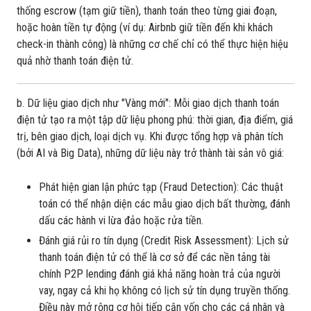
thống escrow (tạm giữ tiền), thanh toán theo từng giai đoạn,
hoặc hoàn tiền tự động (ví dụ: Airbnb giữ tiền đến khi khách
check-in thành công) là những cơ chế chỉ có thể thực hiện hiệu
quả nhờ thanh toán điện tử.
b. Dữ liệu giao dịch như "Vàng mới": Mỗi giao dịch thanh toán
điện tử tạo ra một tập dữ liệu phong phú: thời gian, địa điểm, giá
trị, bên giao dịch, loại dịch vụ. Khi được tổng hợp và phân tích
(bởi AI và Big Data), những dữ liệu này trở thành tài sản vô giá:
Phát hiện gian lận phức tạp (Fraud Detection): Các thuật
toán có thể nhận diện các mẫu giao dịch bất thường, đánh
dấu các hành vi lừa đảo hoặc rửa tiền.
Đánh giá rủi ro tín dụng (Credit Risk Assessment): Lịch sử
thanh toán điện tử có thể là cơ sở để các nền tảng tài
chính P2P lending đánh giá khả năng hoàn trả của người
vay, ngay cả khi họ không có lịch sử tín dụng truyền thống.
Điều này mở rộng cơ hội tiếp cận vốn cho các cá nhân và