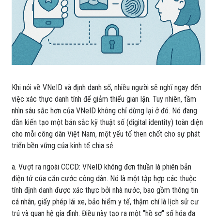
Khi nói về VNeID và định danh số, nhiều người sẽ nghĩ ngay đến
việc xác thực danh tính để giảm thiểu gian lận. Tuy nhiên, tầm
nhìn sâu sắc hơn của VNeID không chỉ dừng lại ở đó. Nó đang
dần kiến tạo một bản sắc kỹ thuật số (digital identity) toàn diện
cho mỗi công dân Việt Nam, một yếu tố then chốt cho sự phát
triển bền vững của kinh tế chia sẻ.
a. Vượt ra ngoài CCCD: VNeID không đơn thuần là phiên bản
điện tử của căn cước công dân. Nó là một tập hợp các thuộc
tính định danh được xác thực bởi nhà nước, bao gồm thông tin
cá nhân, giấy phép lái xe, bảo hiểm y tế, thậm chí là lịch sử cư
trú và quan hệ gia đình. Điều này tạo ra một "hồ sơ" số hóa đa