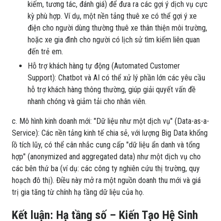
kiếm, tương tác, đánh giá) để đưa ra các gợi ý dịch vụ cực
kỳ phù hợp. Ví dụ, một nền tảng thuê xe có thể gợi ý xe
điện cho người dùng thường thuê xe thân thiện môi trường,
hoặc xe gia đình cho người có lịch sử tìm kiếm liên quan
đến trẻ em.
Hỗ trợ khách hàng tự động (Automated Customer
Support): Chatbot và AI có thể xử lý phần lớn các yêu cầu
hỗ trợ khách hàng thông thường, giúp giải quyết vấn đề
nhanh chóng và giảm tải cho nhân viên.
c. Mô hình kinh doanh mới: "Dữ liệu như một dịch vụ" (Data-as-a-
Service): Các nền tảng kinh tế chia sẻ, với lượng Big Data khổng
lồ tích lũy, có thể cân nhắc cung cấp "dữ liệu ẩn danh và tổng
hợp" (anonymized and aggregated data) như một dịch vụ cho
các bên thứ ba (ví dụ: các công ty nghiên cứu thị trường, quy
hoạch đô thị). Điều này mở ra một nguồn doanh thu mới và giá
trị gia tăng từ chính hạ tầng dữ liệu của họ.
Kết luận: Hạ tầng số – Kiến Tạo Hệ Sinh