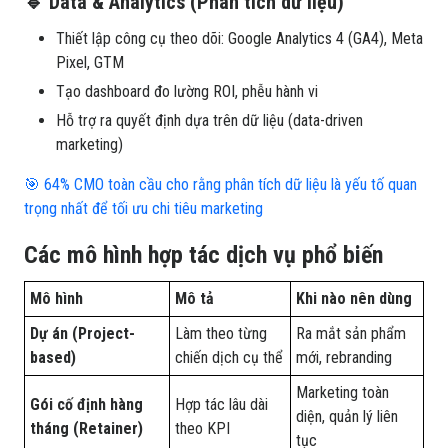
🔹 Data & Analytics (Phân tích dữ liệu)
Thiết lập công cụ theo dõi: Google Analytics 4 (GA4), Meta
Pixel, GTM
Tạo dashboard đo lường ROI, phễu hành vi
Hỗ trợ ra quyết định dựa trên dữ liệu (data-driven
marketing)
🎯 64% CMO toàn cầu cho rằng phân tích dữ liệu là yếu tố quan
trọng nhất để tối ưu chi tiêu marketing
Các mô hình hợp tác dịch vụ phổ biến
Mô hình
Mô tả
Khi nào nên dùng
Dự án (Project-
Làm theo từng
Ra mắt sản phẩm
based)
chiến dịch cụ thể
mới, rebranding
Marketing toàn
Gói cố định hàng
Hợp tác lâu dài
diện, quản lý liên
tháng (Retainer)
theo KPI
tục