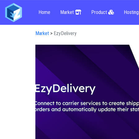
Home
Market
Product
Hostin
Market
>
EzyDelivery