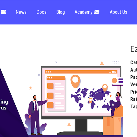
g
News
Docs
Blog
Academy
About Us
E
Ca
Au
Pa
Ve
Pri
Ra
Ta