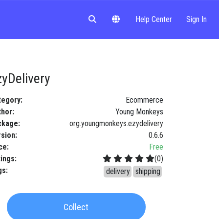
Help Center
Sign In
zyDelivery
tegory
:
Ecommerce
thor
:
Young Monkeys
ckage
:
org.youngmonkeys.ezydelivery
rsion
:
0.6.6
ce
:
Free
tings
:
(
0
)
gs
:
delivery
shipping
Collect