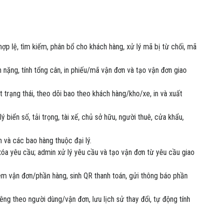
hợp lệ, tìm kiếm, phân bổ cho khách hàng, xử lý mã bị từ chối, mã
n nặng, tính tổng cân, in phiếu/mã vận đơn và tạo vận đơn giao
 trạng thái, theo dõi bao theo khách hàng/kho/xe, in và xuất
ý biển số, tải trọng, tài xế, chủ sở hữu, người thuê, cửa khẩu,
iên và các bao hàng thuộc đại lý.
óa yêu cầu; admin xử lý yêu cầu và tạo vận đơn từ yêu cầu giao
 xem vận đơn/phần hàng, sinh QR thanh toán, gửi thông báo phần
iêng theo người dùng/vận đơn, lưu lịch sử thay đổi, tự động tính