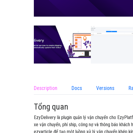
Description
Docs
Versions
Ra
Tổng quan
EzyDelivery là plugin quản lý vận chuyển cho EzyPlatf
xe vận chuyển, phí ship, công nợ và thông báo khách 
ezyarticle để tạo một luồng xử lý vận chuyển khép kí