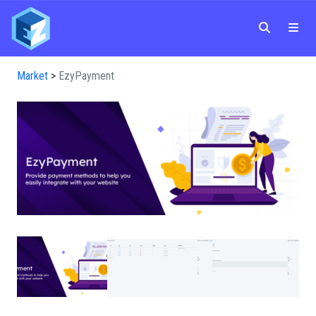
Market
>
EzyPayment