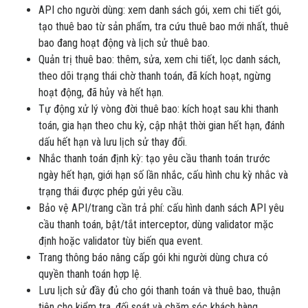
API cho người dùng: xem danh sách gói, xem chi tiết gói,
tạo thuê bao từ sản phẩm, tra cứu thuê bao mới nhất, thuê
bao đang hoạt động và lịch sử thuê bao.
Quản trị thuê bao: thêm, sửa, xem chi tiết, lọc danh sách,
theo dõi trạng thái chờ thanh toán, đã kích hoạt, ngừng
hoạt động, đã hủy và hết hạn.
Tự động xử lý vòng đời thuê bao: kích hoạt sau khi thanh
toán, gia hạn theo chu kỳ, cập nhật thời gian hết hạn, đánh
dấu hết hạn và lưu lịch sử thay đổi.
Nhắc thanh toán định kỳ: tạo yêu cầu thanh toán trước
ngày hết hạn, giới hạn số lần nhắc, cấu hình chu kỳ nhắc và
trạng thái được phép gửi yêu cầu.
Bảo vệ API/trang cần trả phí: cấu hình danh sách API yêu
cầu thanh toán, bật/tắt interceptor, dùng validator mặc
định hoặc validator tùy biến qua event.
Trang thông báo nâng cấp gói khi người dùng chưa có
quyền thanh toán hợp lệ.
Lưu lịch sử đầy đủ cho gói thanh toán và thuê bao, thuận
tiện cho kiểm tra, đối soát và chăm sóc khách hàng.