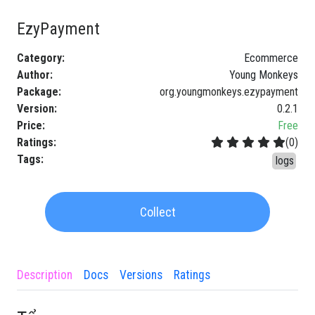
EzyPayment
Category
:
Ecommerce
Author
:
Young Monkeys
Package
:
org.youngmonkeys.ezypayment
Version
:
0.2.1
Price
:
Free
Ratings
:
(
0
)
Tags
:
logs
Collect
Description
Docs
Versions
Ratings