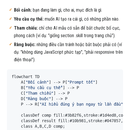
Bối cảnh:
bạn đang làm gì, cho ai, mục đích là gì.
Yêu cầu cụ thể:
muốn AI tạo ra cái gì, có những phần nào.
Tham chiếu:
chỉ cho AI mẫu có sẵn để bắt chước bố cục,
phong cách (ví dụ: "giống section .skill trong trang chủ").
Ràng buộc:
những điều cần tránh hoặc bắt buộc phải có (ví
dụ: "không dùng JavaScript phức tạp", "phải responsive trên
điện thoại").
flowchart TD

    A[
"Bối cảnh"
] --> P[
"Prompt tốt"
]

    B[
"Yêu cầu cụ thể"
] --> P

    C[
"Tham chiếu"
] --> P

    D[
"Ràng buộc"
] --> P

    P --> R[
"AI hiểu đúng ý bạn ngay từ lần đầu"
]

    classDef comp fill:#3b82f6,stroke:#1d4ed8,color
    classDef result fill:#10b981,stroke:#047857,col
    class A,B,C,D comp;
