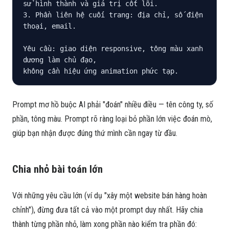
sử hình thành và giá trị cốt lõi.

3. Phần liên hệ cuối trang: địa chỉ, số điện 
thoại, email.

Yêu cầu: giao diện responsive, tông màu xanh 
dương làm chủ đạo,

không cần hiệu ứng animation phức tạp.
Prompt mơ hồ buộc AI phải "đoán" nhiều điều — tên công ty, số
phần, tông màu. Prompt rõ ràng loại bỏ phần lớn việc đoán mò,
giúp bạn nhận được đúng thứ mình cần ngay từ đầu.
Chia nhỏ bài toán lớn
Với những yêu cầu lớn (ví dụ "xây một website bán hàng hoàn
chỉnh"), đừng đưa tất cả vào một prompt duy nhất. Hãy chia
thành từng phần nhỏ, làm xong phần nào kiểm tra phần đó: