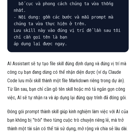
  bố cục và phong cách chúng ta vừa thống 
nhất.

- Nội dung: gồm các bước và mẫu prompt mà 
chúng ta vừa thực hiện ở trên.

Lưu skill này vào đúng vị trí để lần sau tôi 
chỉ cần gọi tên là bạn

áp dụng lại được ngay.
AI Assistant sẽ tự tạo file skill đúng định dạng và đúng vị trí mà
công cụ bạn đang dùng có thể nhận diện được (ví dụ Claude
Code lưu mỗi skill thành một file Markdown riêng trong dự án).
Từ lần sau, bạn chỉ cần gõ tên skill hoặc mô tả ngắn gọn công
việc, AI sẽ tự nhận ra và áp dụng lại đúng quy trình đã đóng gói.
Đóng gói prompt thành skill giúp kinh nghiệm làm việc với AI của
bạn không bị "trôi" theo từng cuộc trò chuyện riêng lẻ, mà trở
thành một tài sản có thể tái sử dụng, mở rộng và chia sẻ lâu dài.