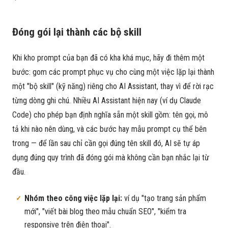
Đóng gói lại thành các bộ skill
Khi kho prompt của bạn đã có kha khá mục, hãy đi thêm một
bước: gom các prompt phục vụ cho cùng một việc lặp lại thành
một "bộ skill" (kỹ năng) riêng cho AI Assistant, thay vì để rời rạc
từng dòng ghi chú. Nhiều AI Assistant hiện nay (ví dụ Claude
Code) cho phép bạn định nghĩa sẵn một skill gồm: tên gọi, mô
tả khi nào nên dùng, và các bước hay mẫu prompt cụ thể bên
trong — để lần sau chỉ cần gọi đúng tên skill đó, AI sẽ tự áp
dụng đúng quy trình đã đóng gói mà không cần bạn nhắc lại từ
đầu.
Nhóm theo công việc lặp lại:
ví dụ "tạo trang sản phẩm
mới", "viết bài blog theo mẫu chuẩn SEO", "kiểm tra
responsive trên điện thoại".