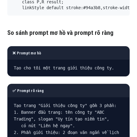
    class P,R result;

So sánh prompt mơ hồ và prompt rõ ràng
❌ Prompt mơ hồ
Tạo cho tôi một trang giới thiệu công ty.
✅ Prompt rõ ràng
Tạo trang "Giới thiệu công ty" gồm 3 phần:

1. Banner đầu trang: tên công ty "ABC 
Trading", slogan "Uy tín tạo niềm tin",

   có nút "Liên hệ ngay".

2. Phần giới thiệu: 2 đoạn văn ngắn về lịch 