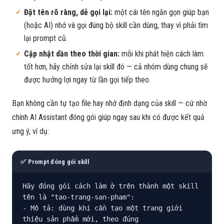
Đặt tên rõ ràng, dễ gọi lại:
một cái tên ngắn gọn giúp bạn
(hoặc AI) nhớ và gọi đúng bộ skill cần dùng, thay vì phải tìm
lại prompt cũ.
Cập nhật dần theo thời gian:
mỗi khi phát hiện cách làm
tốt hơn, hãy chỉnh sửa lại skill đó — cả nhóm dùng chung sẽ
được hưởng lợi ngay từ lần gọi tiếp theo.
Bạn không cần tự tạo file hay nhớ định dạng của skill — cứ nhờ
chính AI Assistant đóng gói giúp ngay sau khi có được kết quả
ưng ý, ví dụ:
✅ Prompt đóng gói skill
Hãy đóng gói cách làm ở trên thành một skill 
tên là "tao-trang-san-pham":

- Mô tả: dùng khi cần tạo một trang giới 
thiệu sản phẩm mới, theo đúng
