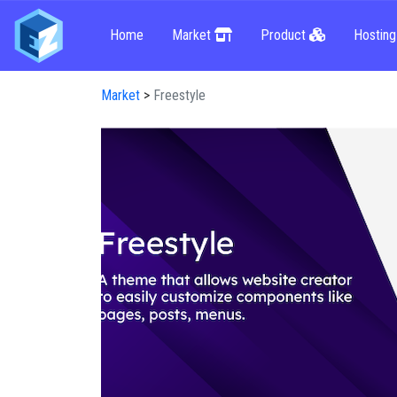
Home
Market
Product
Hostin
Market
>
Freestyle