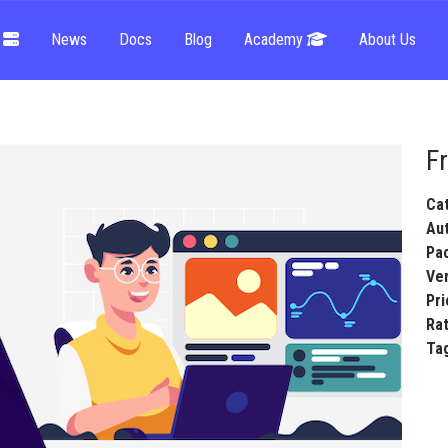
g
News
Docs
Blog
Academy
About Us
F
Ca
Au
Pa
Ve
Pri
Ra
Ta