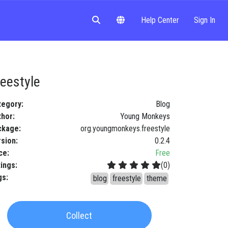
Help Center
Sign In
reestyle
tegory
:
Blog
thor
:
Young Monkeys
ckage
:
org.youngmonkeys.freestyle
rsion
:
0.2.4
ce
:
Free
tings
:
(
0
)
gs
:
blog
freestyle
theme
Collect