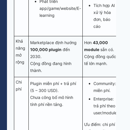
Phát triển
Tích hợp AI
app/game/website/E-
xử lý hóa
learning
đơn, báo
cáo
Khả
Marketplace định hướng
Hơn
43,000
năng
100,000 plugin
đến
module
sẵn có.
mở
2030.
Cộng đồng quốc
rộng
Cộng đồng đang hình
tế lớn mạnh.
thành.
Chi
Plugin miễn phí + trả phí
Community:
phí
(5 – 300 USD).
miễn phí.
Chưa công bố mô hình
Enterprise:
tính phí nền tảng.
trả phí theo
user/module.
Ưu điểm: chi phí