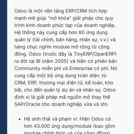
Odoo là một nền tảng ERP/CRM tích hợp
mạnh mẽ giúp “mở khóa” giải pháp cho quy
trình kinh doanh phức tạp của doanh nghiệp.
Hệ thống này cung cấp hơn 80 ứng dụng
quản lý (tài chính, bán hàng, nhân sự, v.v.) và
hàng chục nghìn module mở rộng từ cộng
đồng. Odoo (trước đây là TinyERP/OpenERP)
ra đời tại Bỉ (năm 2005) và hiện có phiên bản
Community miễn phí và Enterprise có phí. Nó
cung cấp một bộ ứng dụng toàn diện: từ
CRM, ERP, thương mại điện tử, kế toán, kho
bãi, cho đến quản lý dự án và nhân sự. Odoo
định vị là giải pháp mã nguồn mở thay thế
SAP/Oracle cho doanh nghiệp vừa và lớn.
Hệ sinh thái và phạm vi: Hiện Odoo có
hơn 43.000 ứng dụng/module (bao gồm
module chính thức và của cộng đồng).