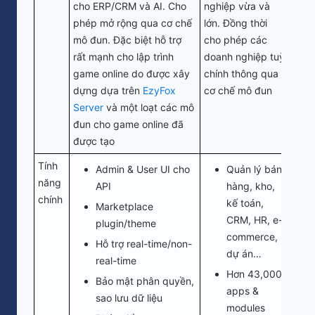
cho ERP/CRM và AI. Cho
nghiệp vừa và
phép mở rộng qua cơ chế
lớn. Đồng thời
mô đun. Đặc biệt hỗ trợ
cho phép các
rất mạnh cho lập trình
doanh nghiệp tuỳ
game online do được xây
chính thông qua
dựng dựa trên
EzyFox
cơ chế mô đun
Server
và một loạt các mô
đun cho game online đã
được tạo
Tính
Admin & User UI cho
Quản lý bán
năng
API
hàng, kho,
chính
kế toán,
Marketplace
CRM, HR, e-
plugin/theme
commerce,
Hỗ trợ real-time/non-
dự án…
real-time
Hơn 43,000
Bảo mật phân quyền,
apps &
sao lưu dữ liệu
modules