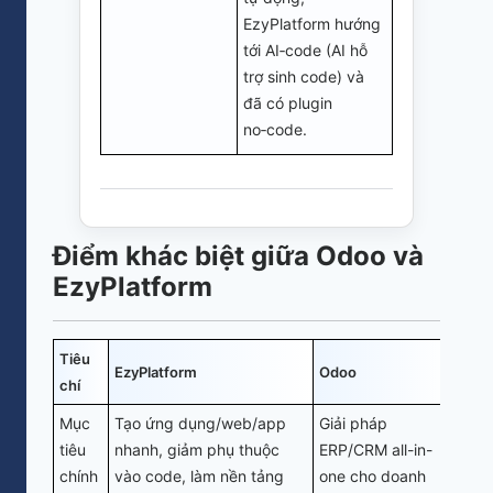
EzyPlatform hướng
tới AI‑code (AI hỗ
trợ sinh code) và
đã có plugin
no‑code.
Điểm khác biệt giữa Odoo và
EzyPlatform
Tiêu
EzyPlatform
Odoo
chí
Mục
Tạo ứng dụng/web/app
Giải pháp
tiêu
nhanh, giảm phụ thuộc
ERP/CRM all-in-
chính
vào code, làm nền tảng
one cho doanh