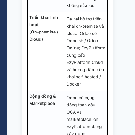
không sửa lõi.
Triển khai linh
Cả hai hỗ trợ triển
hoạt
khai on‑premise và
(On‑premise /
cloud. Odoo có
Cloud)
Odoo.sh / Odoo
Online; EzyPlatform
cung cấp
EzyPlatform Cloud
và hướng dẫn triển
khai self-hosted /
Docker.
Cộng đồng &
Odoo có cộng
Marketplace
đồng toàn cầu,
OCA và
marketplace lớn.
EzyPlatform đang
xây dựng