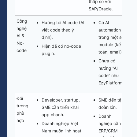
thấp so với
SAP/Oracle.
Công
Hướng tới AI code (AI
Có AI
nghệ
viết code theo ý
automation
AI &
định).
trong một số
No-
module (kế
Hiện đã có no-code
code
toán, email).
plugin.
Chưa có
hướng “AI
code” như
EzyPlatform.
Đối
Developer, startup,
SME đến tập
tượng
SME cần triển khai
đoàn lớn.
phù
app nhanh.
Doanh
hợp
Doanh nghiệp Việt
nghiệp cần
Nam muốn linh hoạt.
ERP/CRM