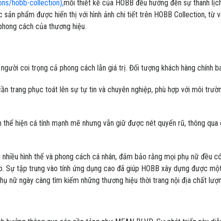
ons/hobb-collection),
mỗi thiết kế của HOBB đều hướng đến sự thanh lịc
c sản phẩm được hiển thị với hình ảnh chi tiết trên HOBB Collection, từ v
phong cách của thương hiệu.
gười coi trọng cả phong cách lẫn giá trị. Đối tượng khách hàng chính 
n trang phục toát lên sự tự tin và chuyên nghiệp, phù hợp với môi trườ
thể hiện cá tính mạnh mẽ nhưng vẫn giữ được nét quyến rũ, thông qua
 nhiều hình thể và phong cách cá nhân, đảm bảo rằng mọi phụ nữ đều có
 đẹp. Sự tập trung vào tính ứng dụng cao đã giúp HOBB xây dựng được mộ
 phụ nữ ngày càng tìm kiếm những thương hiệu thời trang nội địa chất lượ