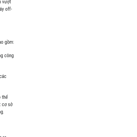
h vượt
áy off-
bao gồm:
ng công
 các
 thể
t cơ sở
ng.