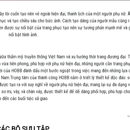
đầy lôi cuốn tạo nên vẻ ngoài hiện đại, thanh lịch của một người phụ nữ. 
phục và tạo chiều sâu cho bức ảnh. Cách tạo dáng của người mẫu cũng rấ
hiện được sự nổi bật của trang phục tạo nên sự tương phản mạnh mẽ và 
nổi bật hình ảnh..
iữa thẩm mỹ truyền thống Việt Nam và xu hướng thời trang đương đại.
 vừa tiên phong, phù hợp với phụ nữ hiện đại, những người cần trang phụ
đời của HOBB đánh dấu một bước ngoặt trong việc mang đến những lựa 
t Nam.Trọng tâm của thành công HOBB nằm ở triết lý thiết kế độc đáo: s
ược tạo ra với suy nghĩ về người phụ nữ hiện đại, mang lại sự đa dạng v
sơ mi, váy, và chân váy, được thiết kế để dễ dàng phối hợp, phù hợp cho
 đến các buổi tiệc xã giao.