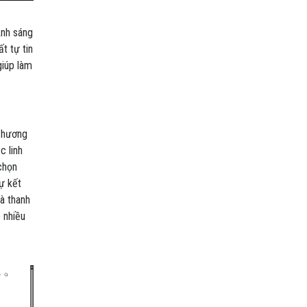
Ánh sáng
t tự tin
giúp làm
 Thương
c linh
chọn
ự kết
à thanh
 nhiều