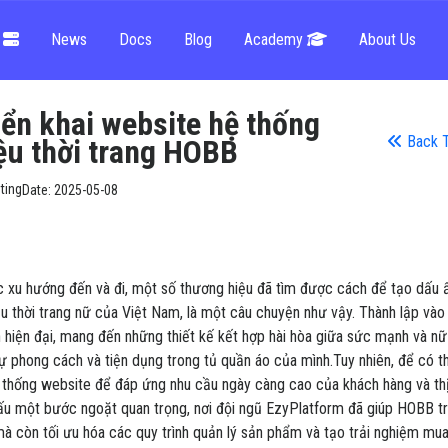
g
News
Docs
Blog
Academy
About Us
iển khai website hệ thống
Back T
ệu thời trang HOBB
ting
Date:
2025-05-08
ác xu hướng đến và đi, một số thương hiệu đã tìm được cách để tạo dấu ấ
ệu thời trang nữ của Việt Nam, là một câu chuyện như vậy. Thành lập và
 hiện đại, mang đến những thiết kế kết hợp hài hòa giữa sức mạnh và nữ 
 phong cách và tiện dụng trong tủ quần áo của mình.Tuy nhiên, để có t
 thống website để đáp ứng nhu cầu ngày càng cao của khách hàng và th
ấu một bước ngoặt quan trọng, nơi đội ngũ EzyPlatform đã giúp HOBB tr
 còn tối ưu hóa các quy trình quản lý sản phẩm và tạo trải nghiệm mu