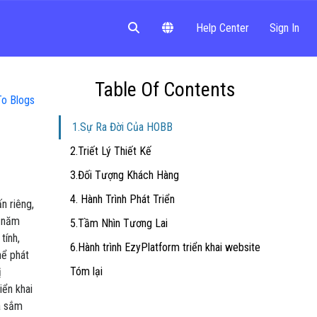
Help Center
Sign In
Table Of Contents
o Blogs
1.Sự Ra Đời Của HOBB
2.Triết Lý Thiết Kế
3.Đối Tượng Khách Hàng
4. Hành Trình Phát Triển
n riêng,
o năm
5.Tầm Nhìn Tương Lai
tính,
6.Hành trình EzyPlatform triển khai website
hể phát
Tóm lại
ị
iển khai
a sắm