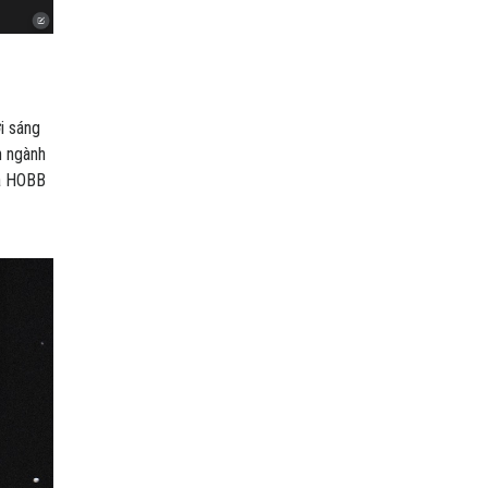
i sáng
h ngành
ủa HOBB