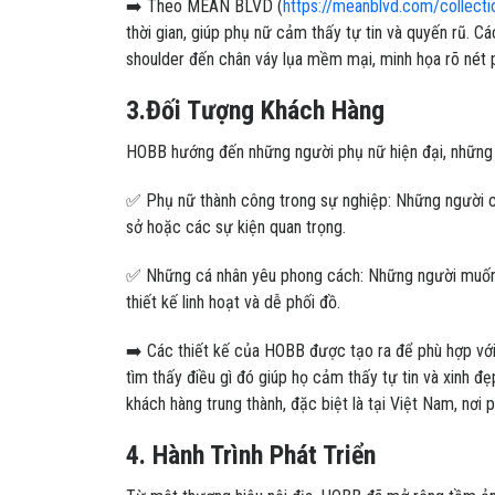
➡️ Theo MEAN BLVD (
https://meanblvd.com/collecti
thời gian, giúp phụ nữ cảm thấy tự tin và quyến rũ. Cá
shoulder đến chân váy lụa mềm mại, minh họa rõ nét 
3.Đối Tượng Khách Hàng
HOBB hướng đến những người phụ nữ hiện đại, những n
✅ Phụ nữ thành công trong sự nghiệp: Những người cầ
sở hoặc các sự kiện quan trọng.
✅ Những cá nhân yêu phong cách: Những người muốn 
thiết kế linh hoạt và dễ phối đồ.
➡️ Các thiết kế của HOBB được tạo ra để phù hợp với
tìm thấy điều gì đó giúp họ cảm thấy tự tin và xinh
khách hàng trung thành, đặc biệt là tại Việt Nam, nơi
4. Hành Trình Phát Triển