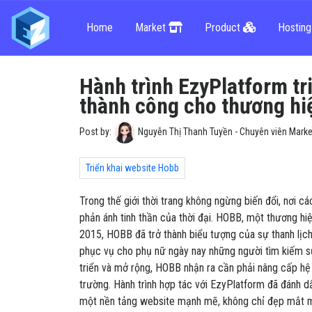
Home
Market
Product
Hostin
Hành trình EzyPlatform tr
thành công cho thương hi
Post by:
Nguyễn Thị Thanh Tuyền - Chuyên viên Marke
Triển khai website Hobb
Trong thế giới thời trang không ngừng biến đổi, nơi c
phản ánh tinh thần của thời đại. HOBB, một thương hi
2015, HOBB đã trở thành biểu tượng của sự thanh lịch
phục vụ cho phụ nữ ngày nay những người tìm kiếm sự
triển và mở rộng, HOBB nhận ra cần phải nâng cấp hệ
trường. Hành trình hợp tác với EzyPlatform đã đánh d
một nền tảng website mạnh mẽ, không chỉ đẹp mắt mà