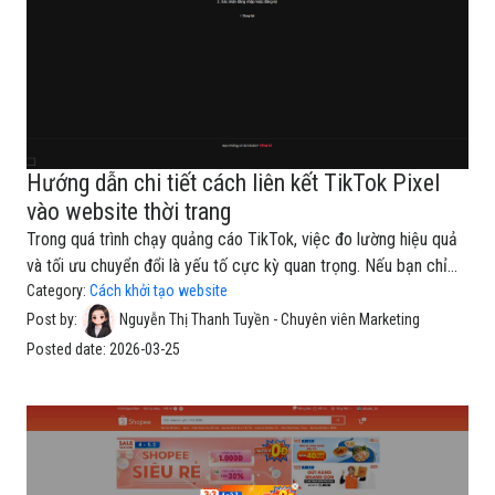
Hướng dẫn chi tiết cách liên kết TikTok Pixel
vào website thời trang
Trong quá trình chạy quảng cáo TikTok, việc đo lường hiệu quả
và tối ưu chuyển đổi là yếu tố cực kỳ quan trọng. Nếu bạn chỉ
chạy ads mà không tracking dữ liệu, bạn sẽ rơi vào tình trạng
Category:
Cách khởi tạo website
“đốt tiền mà không biết vì sao”. Đó là lý do TikTok Pixel trở
Post by:
Nguyễn Thị Thanh Tuyền - Chuyên viên Marketing
thành công cụ bắt buộc khi bạn xây dựng website bán
Posted date:
2026-03-25
hàng.Trong bài viết này, bạn sẽ được hướng dẫn: TikTok Pixel là
gì? Vì sao website cần cài Pixel? Cách tạo và gắn Pixel vào
website Cách track các hành vi quan trọng (view, add to cart,
purchase) Cách kiểm tra Pixel hoạt động1. TikTok Pixel là gì?
TikTok Pixel là một đoạn mã theo dõi được TikTok cung