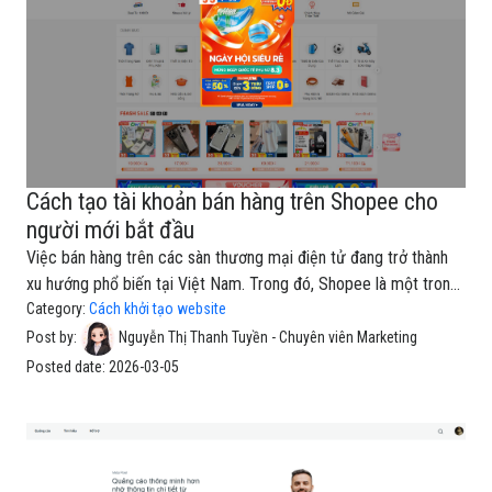
Cách tạo tài khoản bán hàng trên Shopee cho
người mới bắt đầu
Việc bán hàng trên các sàn thương mại điện tử đang trở thành
xu hướng phổ biến tại Việt Nam. Trong đó, Shopee là một trong
những nền tảng có lượng người mua lớn, chi phí khởi đầu thấp và
Category:
Cách khởi tạo website
rất phù hợp cho cá nhân, hộ kinh doanh hoặc doanh nghiệp
Post by:
Nguyễn Thị Thanh Tuyền - Chuyên viên Marketing
nhỏ.Trong bài viết này, bạn sẽ được hướng dẫn toàn bộ quy trình
Posted date:
2026-03-05
từ tạo tài khoản bán hàng Shopee đến thiết lập shop để quản lý
đơn hàng hiệu quả.1. Chuẩn bị trước khi đăng ký bán hàngTrước
khi mở shop trên Shopee, bạn nên chuẩn bị sẵn một số thông
tin cơ bản.Thông tin cần có:📱 Số điện thoại chưa đăng ký