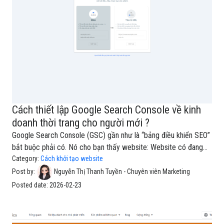
Cần Nó?Meta Pixel là một đoạn mã được gắn vào website để
Cách thiết lập Google Search Console về kinh
doanh thời trang cho người mới ?
Google Search Console (GSC) gần như là “bảng điều khiển SEO”
bắt buộc phải có. Nó cho bạn thấy website: Website có đang
được Google lập chỉ mục (index) đúng không? Khách đang tìm
Category:
Cách khởi tạo website
bạn bằng từ khóa nào (váy đi tiệc, áo thun oversize, set công
Post by:
Nguyễn Thị Thanh Tuyền - Chuyên viên Marketing
sở…)? Trang nào đang lên top, trang nào tụt? Có lỗi kỹ thuật
Posted date:
2026-02-23
khiến Google không đọc được trang (404, noindex, lỗi mobile…)?
👉 Với GA4 giúp bạn hiểu hành vi trên website, còn GSC cho
bạn biết website đang “hiện diện” thế nào trên Google Search.