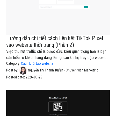
Hướng dẫn chi tiết cách liên kết TikTok Pixel
vào website thời trang (Phần 2)
Việc thu hút traffic chỉ là bước đầu. Điều quan trọng hơn là bạn
cần hiểu rõ khách hàng đang làm gì sau khi họ truy cập website:
họ xem sản phẩm nào, có thêm vào giỏ hay không, và có thực
Category:
Cách khởi tạo website
sự mua hàng hay không.Nếu không có công cụ đo lường, bạn sẽ
Post by:
Nguyễn Thị Thanh Tuyền - Chuyên viên Marketing
không biết quảng cáo của mình đang hiệu quả hay đang “đốt
Posted date:
2026-03-25
tiền” một cách lãng phí. Đây chính là lý do TikTok Pixel trở thành
một phần không thể thiếu khi chạy quảng cáo TikTok.Thông qua
TikTok Pixel, bạn có thể theo dõi toàn bộ hành vi người dùng
trên website, từ đó tối ưu chiến dịch quảng cáo, xây dựng tệp
khách hàng tiềm năng và cải thiện tỷ lệ chu