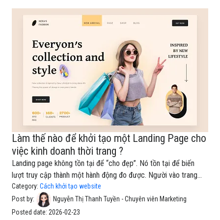
arrivals / Best-seller / Sale)Và công cụ chuẩn nhất để làm các
việc này là Google Analytics 4 (GA4). 1.Bạn cần chuẩn bị những
gì để bắt đầu tạo GA4?Trước khi bắt đầu, bạn chỉ cần 3 thứ: Tài
khoản Google (Gmail) để đăng nhập Analytics Quyền chỉnh sửa
website (hoặc có
Làm thế nào để khởi tạo một Landing Page cho
việc kinh doanh thời trang ?
Landing page không tồn tại để “cho đẹp”. Nó tồn tại để biến
lượt truy cập thành một hành động đo được. Người vào trang
không cần xem bạn có bao nhiêu thứ hay ho, họ cần một câu trả
Category:
Cách khởi tạo website
lời nhanh: “Mình nên làm gì tiếp theo?”Vì vậy, một landing page
Post by:
Nguyễn Thị Thanh Tuyền - Chuyên viên Marketing
đúng nghĩa sẽ tập trung vào một mục tiêu duy nhất: để lại thông
Posted date:
2026-02-23