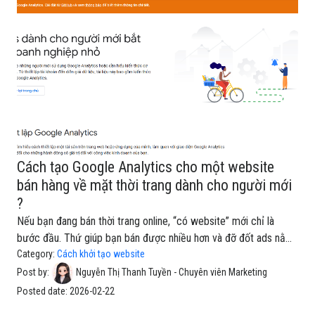
Kết hợp cả hai, bạn mới xây được chiến lược SEO + nội dung
bền vững và ra đơn ổn định. 1.Trước khi bắt đầu bạn cần
Cách tạo Google Analytics cho một website
bán hàng về mặt thời trang dành cho người mới
?
Nếu bạn đang bán thời trang online, “có website” mới chỉ là
bước đầu. Thứ giúp bạn bán được nhiều hơn và đỡ đốt ads nằm
ở phần theo dõi dữ liệu: Khách hàng đến từ đâu?
Category:
Cách khởi tạo website
(Facebook/Google/TikTok/SEO) Họ xem sản phẩm nào nhiều
Post by:
Nguyễn Thị Thanh Tuyền - Chuyên viên Marketing
nhất? Họ fail ở bước nào? (xem sản phẩm → thêm giỏ →
Posted date:
2026-02-22
checkout → thanh toán) Bộ sưu tập nào đang hiệu quả? (New