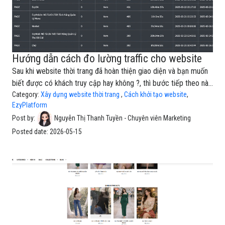
Hướng dẫn cách đo lường traffic cho website
Sau khi website thời trang đã hoàn thiện giao diện và bạn muốn
biết được có khách truy cập hay không ?, thì bước tiếp theo này
cực kỳ quan trọng chính là đo lường dữ liệu traffic và hành vi
Category:
Xây dựng website thời trang
,
Cách khởi tạo website
,
EzyPlatform
người dùng.Nếu không có hệ thống tracking, bạn sẽ rất khó biết:
Post by:
Nguyễn Thị Thanh Tuyền - Chuyên viên Marketing
Khách hàng đến từ đâu? Nội dung nào đang hiệu quả? Quảng
cáo nào đang mang lại chuyển đổi? Người dùng đang quan tâm
Posted date:
2026-05-15
sản phẩm nào? Vì sao khách vào website nhưng không mua
hàng?Với EzyPlatform, bạn có thể dễ dàng kết nối nhiều công
cụ đo lường phổ biến như: 👉 Google Search Console → GA4
→ Facebook Pixel → TikTok Pixel → Short Link →
EzyRatingTr