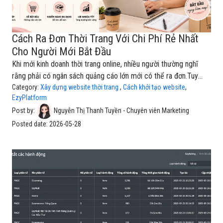
Cách Ra Đơn Thời Trang Với Chi Phí Rẻ Nhất
Cho Người Mới Bắt Đầu
Khi mới kinh doanh thời trang online, nhiều người thường nghĩ
rằng phải có ngân sách quảng cáo lớn mới có thể ra đơn.Tuy
nhiên thực tế, nếu biết cách xây dựng hệ thống bán hàng đúng
Category:
Xây dựng website thời trang
,
Cách khởi tạo website
,
EzyPlatform
quy trình, bạn hoàn toàn có thể tạo ra đơn hàng với chi phí thấp
Post by:
Nguyễn Thị Thanh Tuyền - Chuyên viên Marketing
hơn rất nhiều.Trong bài viết này, sẽ hướng dẫn bạn toàn bộ quy
trình tối ưu để ra đơn thời trang với chi phí rẻ nhất dành cho
Posted date:
2026-05-28
người mới bắt đầu.1. Bắt đầu bằng Website hoặc Landing
PageĐể kinh doanh thời trang online hiệu quả với chi phí thấp,
bước đầu tiên bạn cần có là một website hoặc landing page
bán hàng chuyên nghiệp. Đây sẽ là nơi giúp bạn giới