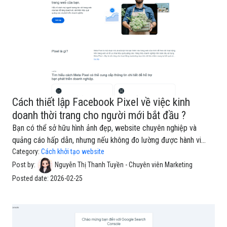
Shopee📧 Email cá nhân🪪 CMND / CCCD (có thể cần đ
Cách thiết lập Facebook Pixel về việc kinh
doanh thời trang cho người mới bắt đầu ?
Bạn có thể sở hữu hình ảnh đẹp, website chuyên nghiệp và
quảng cáo hấp dẫn, nhưng nếu không đo lường được hành vi
khách hàng, mọi quyết định marketing đều dựa trên cảm tính.
Category:
Cách khởi tạo website
Trong ngành thời trang nơi khách thường xem nhiều mẫu, thêm
Post by:
Nguyễn Thị Thanh Tuyền - Chuyên viên Marketing
giỏ rồi chần chừ trước khi mua việc theo dõi chính xác từng
Posted date:
2026-02-25
hành động là yếu tố sống còn. Đó là lý do Facebook Pixel trở
thành nền tảng bắt buộc giúp bạn hiểu khách đang làm gì, tối ưu
quảng cáo đúng cách và tăng lợi nhuận dựa trên dữ liệu thay vì
phỏng đoán.1.Facebook Pixel Là Gì Và Vì Sao Ngành Thời Trang