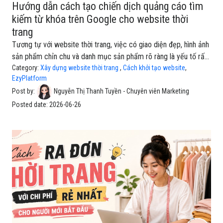
Hướng dẫn cách tạo chiến dịch quảng cáo tìm
kiếm từ khóa trên Google cho website thời
trang
Tương tự với website thời trang, việc có giao diện đẹp, hình ảnh
sản phẩm chỉn chu và danh mục sản phẩm rõ ràng là yếu tố rất
quan trọng. Tuy nhiên, để khách hàng có thể tìm thấy website
Category:
Xây dựng website thời trang
,
Cách khởi tạo website
,
EzyPlatform
đúng lúc họ đang có nhu cầu mua sắm, quảng cáo tìm kiếm từ
Post by:
Nguyễn Thị Thanh Tuyền - Chuyên viên Marketing
khóa trên Google là một kênh không nên bỏ qua.Điều này giúp
website thời trang tiếp cận đúng nhóm khách hàng đang có nhu
Posted date:
2026-06-26
cầu thực tế, từ đó tăng lượt truy cập, tăng khả năng xem sản
phẩm và hỗ trợ hoạt động bán hàng online hiệu quả hơn.Dựa trên
quy trình trong 2 bài viết này, website thời trang cũng có thể áp
dụng cách triển khai tương tự. Bạn có thể t