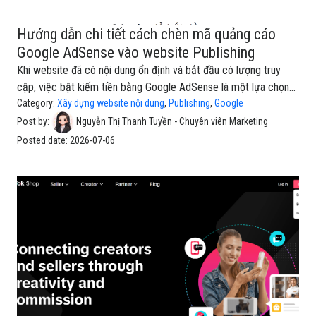
Hướng dẫn chi tiết cách chèn mã quảng cáo
Google AdSense vào website Publishing
Khi website đã có nội dung ổn định và bắt đầu có lượng truy
cập, việc bật kiếm tiền bằng Google AdSense là một lựa chọn
đáng cân nhắc. Thay vì chỉ xuất bản bài viết hoặc chia sẻ thông
Category:
Xây dựng website nội dung
,
Publishing
,
Google
tin, bạn có thể cho phép Google hiển thị quảng cáo phù hợp trên
Post by:
Nguyễn Thị Thanh Tuyền - Chuyên viên Marketing
website và tạo thêm doanh thu từ nội dung của mình.Tuy nhiên,
Posted date:
2026-07-06
với người mới bắt đầu, quá trình thiết lập Google AdSense có
thể hơi khó hiểu vì bạn cần thực hiện nhiều thao tác khác nhau:
đăng ký tài khoản, nhập website, chấp nhận điều khoản, sao
chép mã AdSense, dán mã vào website, bật quảng cáo tự động
và nếu cần thì tạo thêm đơn vị quảng cáo thủ cô