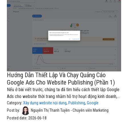
dung, chủ đề nổi bật, cộng đồng độc giả hoặc lý do khiến người
dùng nên truy cập website.Tiếp theo, bạn cần thêm các dòng
tiêu đề cho quảng cáo.Google Ads cho phép th
Hướng Dẫn Thiết Lập Và Chạy Quảng Cáo
Google Ads Cho Website Publishing (Phần 1)
Nếu ở bài viết trước, chúng ta đã tìm hiểu cách thiết lập Google
Ads cho website thời trang nhằm hỗ trợ hoạt động kinh doanh,
quảng bá sản phẩm và tiếp cận khách hàng mua sắm, bạn có
Category:
Xây dựng website nội dung
,
Publishing
,
Google
thể xem lại hướng dẫn tại đây: Hướng dẫn quảng cáo website
Post by:
Nguyễn Thị Thanh Tuyền - Chuyên viên Marketing
thời trang trên Google.Tiếp nối nội dung đó, bài viết này sẽ tập
Posted date:
2026-06-18
trung vào một trường hợp khác: cách thiết lập và chạy quảng