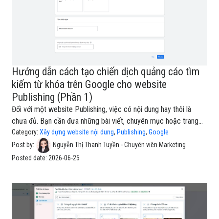
Hướng dẫn cách tạo chiến dịch quảng cáo tìm
kiếm từ khóa trên Google cho website
Publishing (Phần 1)
Đối với một website Publishing, việc có nội dung hay thôi là
chưa đủ. Bạn cần đưa những bài viết, chuyên mục hoặc trang
giới thiệu của mình tiếp cận đúng nhóm người đang tìm kiếm
Category:
Xây dựng website nội dung
,
Publishing
,
Google
thông tin trên Google. Đây là lúc chiến dịch quảng cáo tìm kiếm
Post by:
Nguyễn Thị Thanh Tuyền - Chuyên viên Marketing
từ khóa trên Google Ads trở thành một công cụ rất hữu ích.Khác
Posted date:
2026-06-25
với quảng cáo hiển thị hoặc quảng cáo video, chiến dịch Tìm
kiếm giúp quảng cáo xuất hiện khi người dùng chủ động nhập từ
khóa liên quan đến nội dung, sản phẩm hoặc dịch vụ của bạn
trên Google. Theo Google, chiến dịch Search phù hợp để tăng
lượt truy cập website, khách hàng tiềm năng hoặc doan