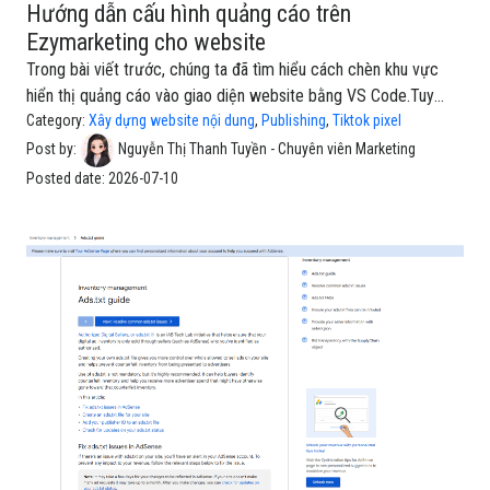
Hướng dẫn cấu hình quảng cáo trên
Ezymarketing cho website
Trong bài viết trước, chúng ta đã tìm hiểu cách chèn khu vực
hiển thị quảng cáo vào giao diện website bằng VS Code.Tuy
nhiên, với EzyMarketing sau khi vùng quảng cáo đã được tạo,
Category:
Xây dựng website nội dung
,
Publishing
,
Tiktok pixel
mỗi lần muốn thay đổi hình ảnh, liên kết hoặc thêm một quảng
Post by:
Nguyễn Thị Thanh Tuyền - Chuyên viên Marketing
cáo mới thì không nhất thiết phải chỉnh sửa lại mã nguồn.Chỉ với
Posted date:
2026-07-10
vài thao tác cấu hình, bạn có thể tải lên banner, thiết lập liên kết
chuyển hướng, lựa chọn vị trí hiển thị và kích hoạt hoặc tạm
dừng quảng cáo bất cứ lúc nào mà không cần mở VS Code hay
triển khai lại website. Điều này giúp bộ phận Marketing hoặc
Content có thể chủ động cập nhật các chiến dịc