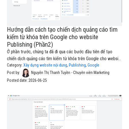
Hướng dẫn cách tạo chiến dịch quảng cáo tìm
kiếm từ khóa trên Google cho website
Publishing (Phần2)
Ở phần trước, chúng ta đã đi qua các bước đầu tiên để tạo
chiến dịch quảng cáo tìm kiếm từ khóa trên Google cho website
Publishing, bao gồm chọn mục tiêu, chọn loại chiến dịch, đặt
Category:
Xây dựng website nội dung
,
Publishing
,
Google
tên chiến dịch, nhập website, thiết lập giá thầu và cài đặt chiến
Post by:
Nguyễn Thị Thanh Tuyền - Chuyên viên Marketing
dịch cơ bản. Trong phần 2 này, chúng ta sẽ tiếp tục hoàn thiện
Posted date:
2026-06-25
các phần quan trọng còn lại: thiết lập từ khóa, tạo nội dung
quảng cáo, thêm liên kết trang web, đặt ngân sách, kiểm tra lại
chiến dịch và xuất bản quảng cáo.Bước 1: Nhập thông tin từ
khóa cho chiến dịchTại màn hình Từ khóa và quảng cáo, Google
Ads sẽ yêu cầu bạn thêm thông tin để hệ thống