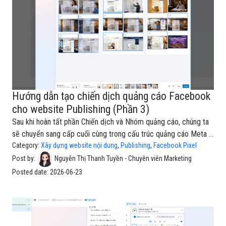
Hướng dẫn tạo chiến dịch quảng cáo Facebook
cho website Publishing (Phần 3)
Sau khi hoàn tất phần Chiến dịch và Nhóm quảng cáo, chúng ta
sẽ chuyển sang cấp cuối cùng trong cấu trúc quảng cáo Meta là
Quảng cáo (Ad). Đây là nơi bạn trực tiếp xây dựng nội dung mà
Category:
Xây dựng website nội dung
,
Publishing
,
Facebook Pixel
người dùng sẽ nhìn thấy khi quảng cáo được hiển thị trên
Post by:
Nguyễn Thị Thanh Tuyền - Chuyên viên Marketing
Facebook, Instagram hoặc các nền tảng thuộc hệ sinh thái
Posted date:
2026-06-23
Meta.Nếu cấp Chiến dịch xác định mục tiêu quảng bá và cấp
Nhóm quảng cáo xác định đối tượng tiếp cận, thì cấp Quảng
cáo sẽ quyết định cách thương hiệu Publishing xuất hiện trước
người dùng.Đối với một nền tảng xuất bản nội dung như