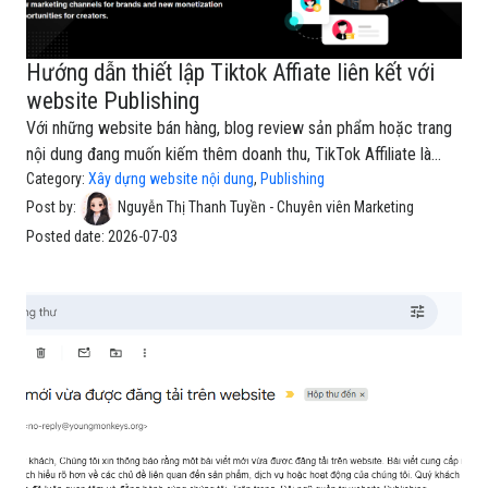
Hướng dẫn thiết lập Tiktok Affiate liên kết với
website Publishing
Với những website bán hàng, blog review sản phẩm hoặc trang
nội dung đang muốn kiếm thêm doanh thu, TikTok Affiliate là
một kênh rất đáng để tận dụng.Thay vì chỉ để người đọc xem
Category:
Xây dựng website nội dung
,
Publishing
nội dung rồi rời đi, bạn có thể dẫn họ đến sản phẩm phù hợp
Post by:
Nguyễn Thị Thanh Tuyền - Chuyên viên Marketing
trên TikTok Shop thông qua link Affiliate. Khi người dùng nhấp
Posted date:
2026-07-03
vào link và phát sinh đơn hàng hợp lệ, bạn có thể nhận hoa hồng
từ chương trình tiếp thị liên kết.Tuy nhiên, nhiều người mới
thường hiểu nhầm rằng “liên kết TikTok Affiliate với website” là
cài một tính năng duy nhất rồi hệ thống tự hoạt động. Thực tế,
quá trình này gồm nhiều bước: chuẩn bị tài kh