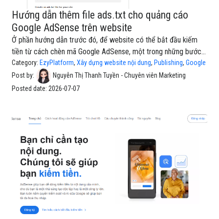
Hướng dẫn thêm file ads.txt cho quảng cáo
Google AdSense trên website
Ở phần hướng dẫn trước đó, để website có thể bắt đầu kiếm
tiền từ cách chèn mã Google AdSense, một trong những bước
quan trọng quản trị viên nên thực hiện là thêm file ads.txt vào
Category:
EzyPlatform
,
Xây dựng website nội dung
,
Publishing
,
Google
website. File này giúp Google và các nền tảng quảng cáo xác
Post by:
Nguyễn Thị Thanh Tuyền - Chuyên viên Marketing
nhận website của bạn có cho phép tài khoản AdSense tương
Posted date:
2026-07-07
ứng bán quảng cáo hay không.Dựa theo hướng dẫn của Google
AdSense, việc sử dụng ads.txt không bắt buộc nhưng được
khuyến nghị, vì file này giúp hạn chế tình trạng giả mạo nguồn
quảng cáo và hỗ trợ bảo vệ doanh thu quảng cáo của
website.Trong bài viết này, chúng ta sẽ cùng tìm hiểu cách thêm
file ads.tx