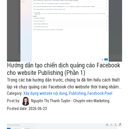
lựa chọn đúng đối tượng ngay từ đầu sẽ giúp quảng cáo tiếp
cận những người thực sự quan tâm đến
Hướng dẫn tạo chiến dịch quảng cáo Facebook
cho website Publishing (Phần 1)
Trong các bài hướng dẫn trước, chúng ta đã tìm hiểu cách thiết
lập và chạy quảng cáo Facebook cho website thời trang nhằm
tăng lượt truy cập, tiếp cận khách hàng tiềm năng và thúc đẩy
Category:
Xây dựng website nội dung
,
Publishing
,
Facebook Pixel
doanh số bán hàng.Tuy nhiên, quảng cáo không chỉ dành cho các
Post by:
Nguyễn Thị Thanh Tuyền - Chuyên viên Marketing
website thương mại điện tử. Với một nền tảng xuất bản nội
Posted date:
2026-06-23
dung như Publishing, Facebook Ads cũng là một kênh hiệu quả
giúp quảng bá bài viết, thu hút độc giả mới, xây dựng cộng đồng
người viết và gia tăng độ nhận diện thương hiệu.Thông qua Meta