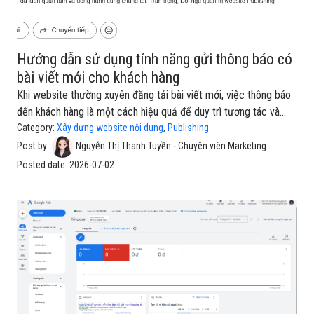
Hướng dẫn sử dụng tính năng gửi thông báo có
bài viết mới cho khách hàng
Khi website thường xuyên đăng tải bài viết mới, việc thông báo
đến khách hàng là một cách hiệu quả để duy trì tương tác và
giúp khách hàng không bỏ lỡ những nội dung quan trọng. Thay vì
Category:
Xây dựng website nội dung
,
Publishing
chỉ đăng bài và chờ người dùng tự truy cập, doanh nghiệp có
Post by:
Nguyễn Thị Thanh Tuyền - Chuyên viên Marketing
thể chủ động gửi thông báo để nhắc khách hàng về bài viết, tin
Posted date:
2026-07-02
tức hoặc nội dung vừa được cập nhật.Bài viết dưới đây sẽ
hướng dẫn sử dụng tính năng gửi thông báo có bài viết mới cho
khách hàng.Bạn có thể tham khảo và nội dung hướng dẫn chi tiết
tại đây: Hướng dẫn sử dụng tính năng gửi thông báo có bài viết
mới cho khách hàng trên EzyCRM. 1. Truy cập và