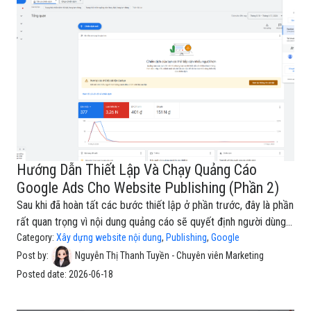
Ads, bạn có thể đưa các bài viết nổi bật, chuyên mục nội dung
hoặc trang chủ Publishing tiếp cận đúng nhóm đố
Hướng Dẫn Thiết Lập Và Chạy Quảng Cáo
Google Ads Cho Website Publishing (Phần 2)
Sau khi đã hoàn tất các bước thiết lập ở phần trước, đây là phần
rất quan trọng vì nội dung quảng cáo sẽ quyết định người dùng
có chú ý, ghi nhớ và nhấp vào website Publishing của bạn hay
Category:
Xây dựng website nội dung
,
Publishing
,
Google
không.Ở phần tiếp theo này, chúng ta sẽ tiếp tục thiết lập các
Post by:
Nguyễn Thị Thanh Tuyền - Chuyên viên Marketing
thành phần quan trọng của quảng cáo Google Ads.Thêm dòng
Posted date:
2026-06-18
tiêu đề cho quảng cáoVới website Publishing, quảng cáo không
chỉ cần đẹp về mặt hình ảnh mà còn cần truyền tải rõ giá trị nội