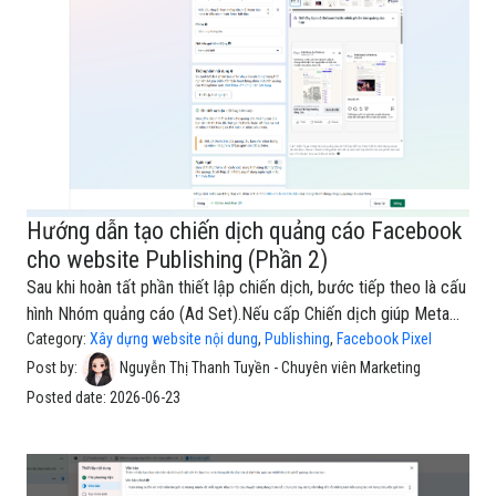
Publishing, chất lượng nội dung quảng cáo đóng vai trò rất quan
trọng
Hướng dẫn tạo chiến dịch quảng cáo Facebook
cho website Publishing (Phần 2)
Sau khi hoàn tất phần thiết lập chiến dịch, bước tiếp theo là cấu
hình Nhóm quảng cáo (Ad Set).Nếu cấp Chiến dịch giúp Meta
hiểu mục tiêu tổng thể của quảng cáo, thì cấp Nhóm quảng cáo
Category:
Xây dựng website nội dung
,
Publishing
,
Facebook Pixel
sẽ giúp xác định cách Meta tiếp cận đúng đối tượng độc giả
Post by:
Nguyễn Thị Thanh Tuyền - Chuyên viên Marketing
tiềm năng cho website Publishing. Tại đây, bạn sẽ thực hiện các
Posted date:
2026-06-23
thiết lập liên quan đến Fanpage đại diện, ngân sách, lịch chạy, độ
tuổi, khu vực địa lý, đối tượng tùy chỉnh và vị trí hiển thị quảng
cáo.Đối với các website xuất bản nội dung như Publishing, việc